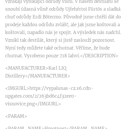
vznikají vynikající odrůdy višní. V našem destilátu se
snoubí úžasná vůně odrůdy Ujfehértoi Fürtös a sladká
chuť odrůdy Erdi Bötermo. Původně jsme chtěli dát do
prodeje každou odrůdu zvlášť, ale jak jsme koštovali a
koštovali, napadlo nás je spojit. A výsledek nás nadchl.
Vznikl tak destilát, který si jistě zaslouží pozornost.
Nyní tedy můžete také ochutnat. Věříme, že bude
chutnat. Vyrobeno pouze 718 lahví.</DESCRIPTION>
<MANUFACTURER>Karl LIQ
Distillery</MANUFACTURER>
<IMGURL>https://vypalunas-cz.s6.cdn-
upgates.com/2/263bd6c4f32ee0-
visnovice.png</IMGURL>
<PARAM>
<PARAM_NAME>Hmotnost</PARAM_NAME>