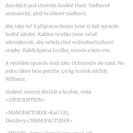
dozrálých pod sluncem úrodné Hané. Nádherně
aromatický, plný hruškové sladkosti.
Aby taky ne! S přípravou kvasu jsme si dali opravdu
hodně záležet. Každou hrušku jsme ručně
odstopkovali, aby nebyla chuť ovlivněna hořkostí
stopky. Každá špatná hruška, musela z kola ven.
A výsledek opravdu stojí zato. Ochutnejte ale sami. Na
jednu láhev bylo potřeba 3,9 kg hrušek odrůdy
Williams.
Složení: ovocný destilát z hrušek, voda.
</DESCRIPTION>
<MANUFACTURER>Karl LIQ
Distillery</MANUFACTURER>