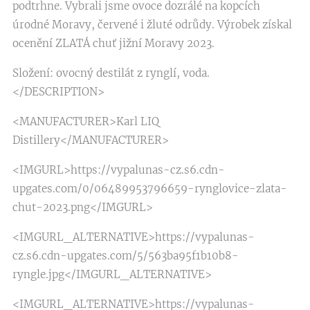
podtrhne. Vybrali jsme ovoce dozrálé na kopcích
úrodné Moravy, červené i žluté odrůdy. Výrobek získal
ocenění ZLATÁ chuť jižní Moravy 2023.
Složení: ovocný destilát z rynglí, voda.
</DESCRIPTION>
<MANUFACTURER>Karl LIQ
Distillery</MANUFACTURER>
<IMGURL>https://vypalunas-cz.s6.cdn-
upgates.com/0/06489953796659-rynglovice-zlata-
chut-2023.png</IMGURL>
<IMGURL_ALTERNATIVE>https://vypalunas-
cz.s6.cdn-upgates.com/5/563ba95f1b10b8-
ryngle.jpg</IMGURL_ALTERNATIVE>
<IMGURL_ALTERNATIVE>https://vypalunas-