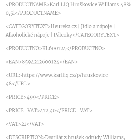
<PRODUCTNAME>Karl LIQ Hruškovice Williams 48%
0,5l</PRODUCTNAME>
<CATEGORYTEXT>Heureka.cz | Jídlo a nápoje |
Alkoholické nápoje | Pálenky</CATEGORYTEXT>
<PRODUCTNO>KL600124</PRODUCTNO>
<EAN>8594212600124</EAN>
<URL>https://www.karlliq.cz/p/hruskovice-
48</URL>
<PRICE>499</PRICE>
<PRICE_VAT>412,40</PRICE_VAT>
<VAT>21</VAT>
<DESCRIPTION>Destilát z hrušek odrůdy Williams,