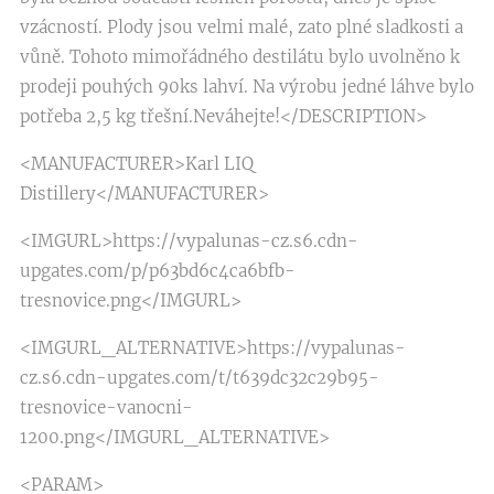
vzácností. Plody jsou velmi malé, zato plné sladkosti a
vůně. Tohoto mimořádného destilátu bylo uvolněno k
prodeji pouhých 90ks lahví. Na výrobu jedné láhve bylo
potřeba 2,5 kg třešní.Neváhejte!</DESCRIPTION>
<MANUFACTURER>Karl LIQ
Distillery</MANUFACTURER>
<IMGURL>https://vypalunas-cz.s6.cdn-
upgates.com/p/p63bd6c4ca6bfb-
tresnovice.png</IMGURL>
<IMGURL_ALTERNATIVE>https://vypalunas-
cz.s6.cdn-upgates.com/t/t639dc32c29b95-
tresnovice-vanocni-
1200.png</IMGURL_ALTERNATIVE>
<PARAM>