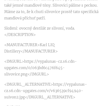
také jemné mandlové tóny. Slivovici pálíme s peckou.
Máme za to, že k chuti slivovice prostě tato specifická
mandlová příchuť patří.
Složení: ovocný destilát ze slivoní, voda.
</DESCRIPTION>
<MANUFACTURER>Karl LIQ
Distillery</MANUFACTURER>
<IMGURL>https://vypalunas-cz.s6.cdn-
upgates.com/0/063bd6c476f645-
slivovice.png</IMGURL>
<IMGURL_ALTERNATIVE>https://vypalunas-
cz.s6.cdn-upgates.com/v/v636539cf94940-
suivon2.jpg</IMGURL_ALTERNATIVE>