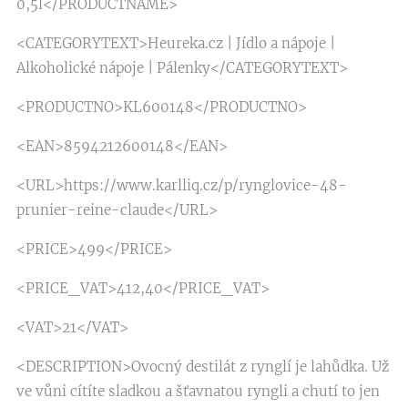
0,5l</PRODUCTNAME>
<CATEGORYTEXT>Heureka.cz | Jídlo a nápoje |
Alkoholické nápoje | Pálenky</CATEGORYTEXT>
<PRODUCTNO>KL600148</PRODUCTNO>
<EAN>8594212600148</EAN>
<URL>https://www.karlliq.cz/p/rynglovice-48-
prunier-reine-claude</URL>
<PRICE>499</PRICE>
<PRICE_VAT>412,40</PRICE_VAT>
<VAT>21</VAT>
<DESCRIPTION>Ovocný destilát z rynglí je lahůdka. Už
ve vůni cítíte sladkou a šťavnatou ryngli a chutí to jen