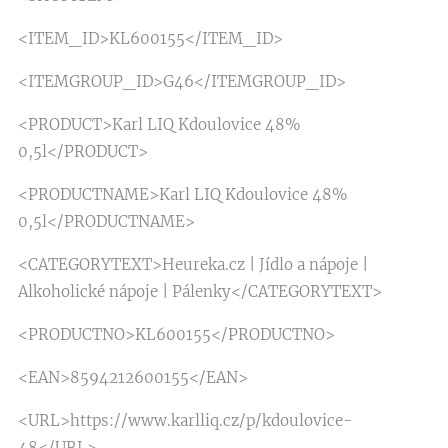
<ITEM_ID>KL600155</ITEM_ID>
<ITEMGROUP_ID>G46</ITEMGROUP_ID>
<PRODUCT>Karl LIQ Kdoulovice 48%
0,5l</PRODUCT>
<PRODUCTNAME>Karl LIQ Kdoulovice 48%
0,5l</PRODUCTNAME>
<CATEGORYTEXT>Heureka.cz | Jídlo a nápoje |
Alkoholické nápoje | Pálenky</CATEGORYTEXT>
<PRODUCTNO>KL600155</PRODUCTNO>
<EAN>8594212600155</EAN>
<URL>https://www.karlliq.cz/p/kdoulovice-
48</URL>