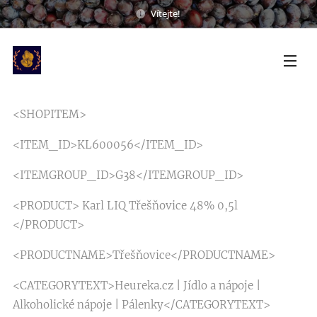
Vítejte!
<SHOPITEM>
<ITEM_ID>KL600056</ITEM_ID>
<ITEMGROUP_ID>G38</ITEMGROUP_ID>
<PRODUCT> Karl LIQ Třešňovice 48% 0,5l
</PRODUCT>
<PRODUCTNAME>Třešňovice</PRODUCTNAME>
<CATEGORYTEXT>Heureka.cz | Jídlo a nápoje |
Alkoholické nápoje | Pálenky</CATEGORYTEXT>