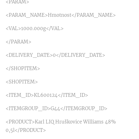
<PARAM>
<PARAM_NAME>Hmotnost</PARAM_NAME>
<VAL>1000.000g</VAL>
</PARAM>
<DELIVERY_DATE>0</DELIVERY_DATE>
</SHOPITEM>
<SHOPITEM>
<ITEM_ID>KL600124</ITEM_ID>
<ITEMGROUP_ID>G44</ITEMGROUP_ID>
<PRODUCT>Karl LIQ Hruškovice Williams 48%
0,5l</PRODUCT>