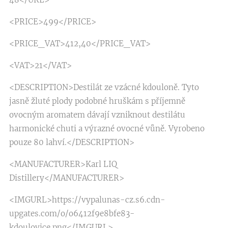
<PRICE>499</PRICE>
<PRICE_VAT>412,40</PRICE_VAT>
<VAT>21</VAT>
<DESCRIPTION>Destilát ze vzácné kdouloně. Tyto
jasně žluté plody podobné hruškám s příjemně
ovocným aromatem dávají vzniknout destilátu
harmonické chuti a výrazné ovocné vůně. Vyrobeno
pouze 80 lahví.</DESCRIPTION>
<MANUFACTURER>Karl LIQ
Distillery</MANUFACTURER>
<IMGURL>https://vypalunas-cz.s6.cdn-
upgates.com/o/o6412f9e8bfe83-
kdoulovice.png</IMGURL>