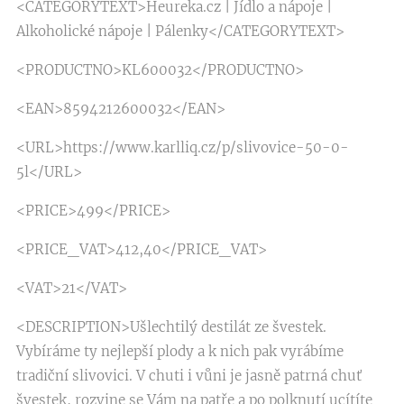
<CATEGORYTEXT>Heureka.cz | Jídlo a nápoje |
Alkoholické nápoje | Pálenky</CATEGORYTEXT>
<PRODUCTNO>KL600032</PRODUCTNO>
<EAN>8594212600032</EAN>
<URL>https://www.karlliq.cz/p/slivovice-50-0-
5l</URL>
<PRICE>499</PRICE>
<PRICE_VAT>412,40</PRICE_VAT>
<VAT>21</VAT>
<DESCRIPTION>Ušlechtilý destilát ze švestek.
Vybíráme ty nejlepší plody a k nich pak vyrábíme
tradiční slivovici. V chuti i vůni je jasně patrná chuť
švestek, rozvine se Vám na patře a po polknutí ucítíte