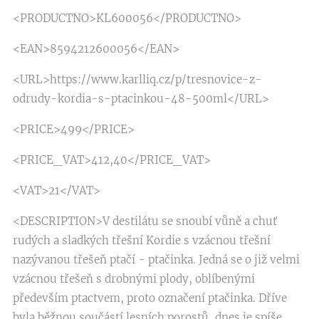
<PRODUCTNO>KL600056</PRODUCTNO>
<EAN>8594212600056</EAN>
<URL>https://www.karlliq.cz/p/tresnovice-z-
odrudy-kordia-s-ptacinkou-48-500ml</URL>
<PRICE>499</PRICE>
<PRICE_VAT>412,40</PRICE_VAT>
<VAT>21</VAT>
<DESCRIPTION>V destilátu se snoubí vůně a chuť
rudých a sladkých třešní Kordie s vzácnou třešní
nazývanou třešeň ptačí - ptačinka. Jedná se o již velmi
vzácnou třešeň s drobnými plody, oblíbenými
především ptactvem, proto označení ptačinka. Dříve
byla běžnou součástí lesních porostů, dnes je spíše