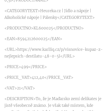
0,5l</PRODUCTNAME>
<CATEGORYTEXT>Heureka.cz | Jídlo a nápoje |
Alkoholické nápoje | Pálenky</CATEGORYTEXT>
<PRODUCTNO>KL600025</PRODUCTNO>
<EAN>8594212600025</EAN>
<URL>https://www.karlliq.cz/p/visnovice-kupaz-z-
nejlepsich-destilatu-48-0-5l</URL>
<PRICE>499</PRICE>
<PRICE_VAT>412,40</PRICE_VAT>
<VAT>21</VAT>
<DESCRIPTION>To, že je Maďarsko zemí delikates je
jistě všeobecně známo. Je však také místem, kde