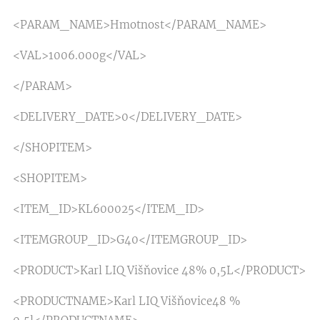
<PARAM_NAME>Hmotnost</PARAM_NAME>
<VAL>1006.000g</VAL>
</PARAM>
<DELIVERY_DATE>0</DELIVERY_DATE>
</SHOPITEM>
<SHOPITEM>
<ITEM_ID>KL600025</ITEM_ID>
<ITEMGROUP_ID>G40</ITEMGROUP_ID>
<PRODUCT>Karl LIQ Višňovice 48% 0,5L</PRODUCT>
<PRODUCTNAME>Karl LIQ Višňovice48 %