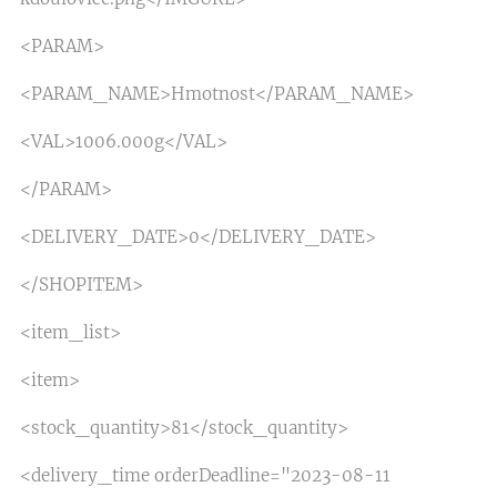
<PARAM>
<PARAM_NAME>Hmotnost</PARAM_NAME>
<VAL>1006.000g</VAL>
</PARAM>
<DELIVERY_DATE>0</DELIVERY_DATE>
</SHOPITEM>
<item_list>
<item>
<stock_quantity>81</stock_quantity>
<delivery_time orderDeadline="2023-08-11