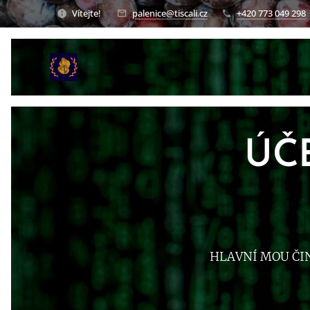
Vítejte!
palenice@tiscali.cz
+420 773 049 298
ÚČ
HLAVNÍ MOU ČI