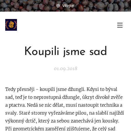
Vítejte!
Koupili jsme sad
01.09.2018
Tedy přesněji - koupili jsme džungli. Kdysi to býval
sad, teď je to neprostupná džungle, úkryt divoké zvěře
a ptactva. Nedá se nic dělat, musí nastoupit technika a
svaly. Staré stromy vyřezáváme pilou, na slabší najíždí
výkonný drtič, který za sebou zanechává jen kousky.
Při geometrickém zaměření zjišťujeme, že celý sad